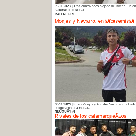
09/11/2023 |
Tras cuatro años alejada del boxeo, Tisian
hacerse profesional.
RÃO NEGRO
Monjes y Navarro, en â€œsemisâ€
08/11/2023 |
Kevin Monjes y Agustín Navarro se clasifi
aseguraron una medalla.
NEUQUÃ‰N
Rivales de los catamarqueÃ±os