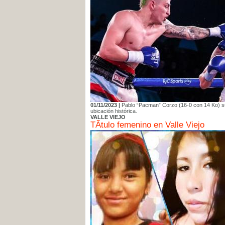
01/11/2023 |
Pablo “Pacman” Corzo (16-0 con 14 Ko) sub
ubicación histórica.
VALLE VIEJO
TÃ­tulo femenino en Valle Viejo