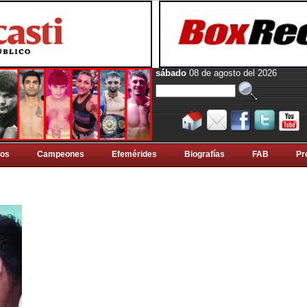
sábado
08 de agosto del 2026
tos
Campeones
Efemérides
Biografí­as
FAB
Pr