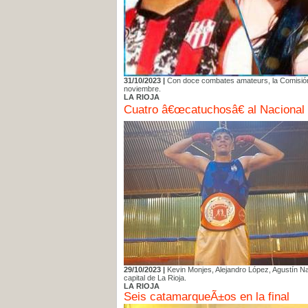
31/10/2023 |
Con doce combates amateurs, la Comisión M
noviembre.
LA RIOJA
Cuatro â€œcatuchosâ€ al Nacional
29/10/2023 |
Kevin Monjes, Alejandro López, Agustín Na
capital de La Rioja.
LA RIOJA
Seis catamarqueÃ±os en la final