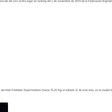
escaló del 11ro al 9no lugar en ranking del 1 de noviembre de 2023 de la Federación Argenti
del título Fedelatin Supermediano (hasta 76,20 Kg) el sábado 11 de este mes, en la ciudad 