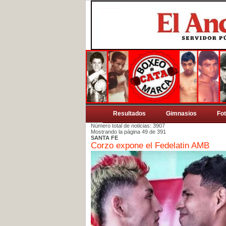
Resultados
Gimnasios
Fo
Número total de noticias: 3907
Mostrando la página 49 de 391
SANTA FE
Corzo expone el Fedelatin AMB