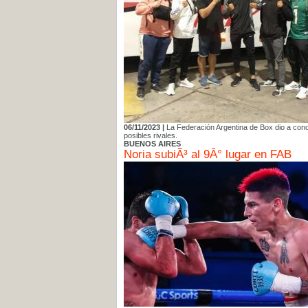
06/11/2023 |
La Federación Argentina de Box dio a con
posibles rivales.
BUENOS AIRES
Noria subiÃ³ al 9Â° lugar en FAB