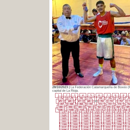
28/10/2023 |
La Federación Catamarqueña de Boxeo (FCB
capital de La Rioja.
1
2
3
4
5
6
7
8
9
24
25
26
27
28
29
30
3
45
46
47
48
49
50
51
52
67
68
69
70
71
72
73
7
88
89
90
91
92
93
94
95
108
109
110
111
112
113
114
127
128
129
130
131
132
1
145
146
147
148
149
150
1
163
164
165
166
167
168
1
181
182
183
184
185
186
1
199
200
201
202
203
204
2
217
218
219
220
221
222
2