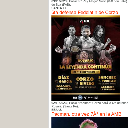
03/11/2023 |
Baltazar “Rey Mago” Noria (8-0 con 6 Ko) 
de Box (FAB).
SANTA FE
6ta defensa Fedelatin de Corzo
02/11/2023 |
Pablo "Pacman" Corzo hará la 6ta defensa 
Rosario (Santa Fe).
EE.UU.
Pacman, otra vez 7Â° en la AMB