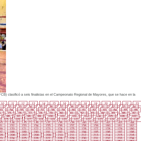
) clasificó a seis finalistas en el Campeonato Regional de Mayores, que se hace en la
10
11
12
13
14
15
16
17
18
19
20
21
22
23
1
32
33
34
35
36
37
38
39
40
41
42
43
44
53
54
55
56
57
58
59
60
61
62
63
64
65
66
4
75
76
77
78
79
80
81
82
83
84
85
86
87
96
97
98
99
100
101
102
103
104
105
106
107
115
116
117
118
119
120
121
122
123
124
125
126
33
134
135
136
137
138
139
140
141
142
143
144
51
152
153
154
155
156
157
158
159
160
161
162
69
170
171
172
173
174
175
176
177
178
179
180
87
188
189
190
191
192
193
194
195
196
197
198
05
206
207
208
209
210
211
212
213
214
215
216
23
224
225
226
227
228
229
230
231
232
233
234