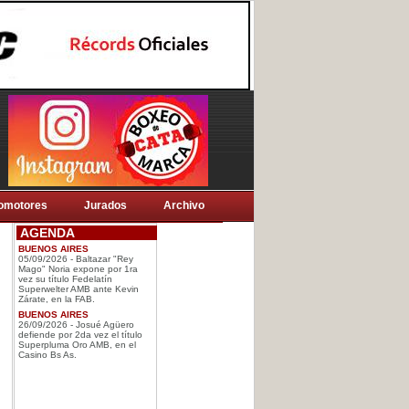
omotores
Jurados
Archivo
AGENDA
BUENOS AIRES
05/09/2026 - Baltazar "Rey
Mago" Noria expone por 1ra
vez su título Fedelatín
Superwelter AMB ante Kevin
Zárate, en la FAB.
BUENOS AIRES
26/09/2026 - Josué Agüero
defiende por 2da vez el título
Superpluma Oro AMB, en el
Casino Bs As.