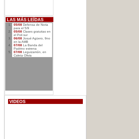
LAS MÁS LEÍDAS
05/08
Defensa de Noria
para el 5/9
05/08
Clases gratuitas en
el Poli sur
06/08
Josué Agüero, 9no
en la AMB
07/08
La Banda del
Padrino estrena
07/08
Leguizamón, en
Caleta Olivia
VIDEOS