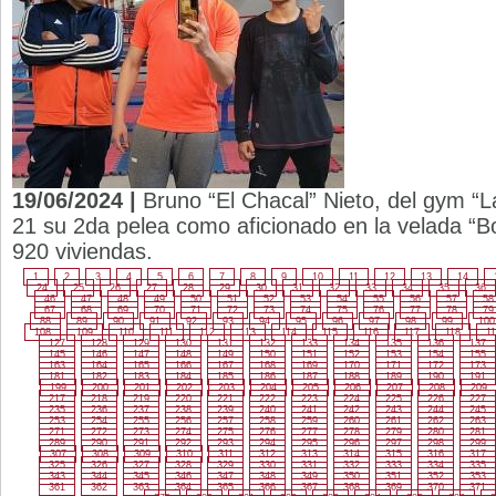
19/06/2024 |
Bruno “El Chacal” Nieto, del gym “L
21 su 2da pelea como aficionado en la velada “Bo
920 viviendas.
1
2
3
4
5
6
7
8
9
10
11
12
13
14
24
25
26
27
28
29
30
31
32
33
34
35
36
46
47
48
49
50
51
52
53
54
55
56
57
58
67
68
69
70
71
72
73
74
75
76
77
78
79
88
89
90
91
92
93
94
95
96
97
98
99
100
108
109
110
111
112
113
114
115
116
117
118
11
127
128
129
130
131
132
133
134
135
136
137
145
146
147
148
149
150
151
152
153
154
155
163
164
165
166
167
168
169
170
171
172
173
181
182
183
184
185
186
187
188
189
190
191
199
200
201
202
203
204
205
206
207
208
209
217
218
219
220
221
222
223
224
225
226
227
235
236
237
238
239
240
241
242
243
244
245
253
254
255
256
257
258
259
260
261
262
263
271
272
273
274
275
276
277
278
279
280
281
289
290
291
292
293
294
295
296
297
298
299
307
308
309
310
311
312
313
314
315
316
317
325
326
327
328
329
330
331
332
333
334
335
343
344
345
346
347
348
349
350
351
352
353
361
362
363
364
365
366
367
368
369
370
371