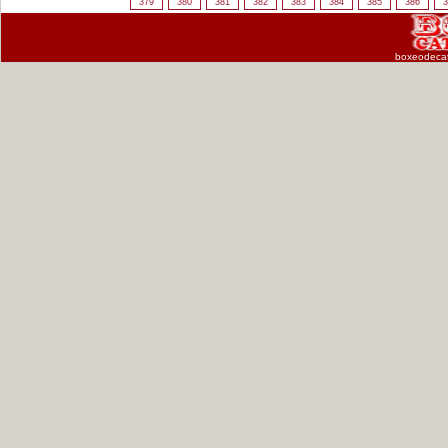
379
380
381
382
383
384
385
386
3
boxeodeca