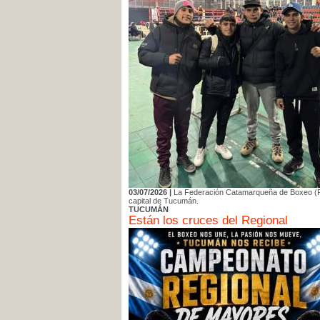
03/07/2026 |
La Federación Catamarqueña de Boxeo (FCB)
capital de Tucumán.
TUCUMÁN
Están los cruces del Regional