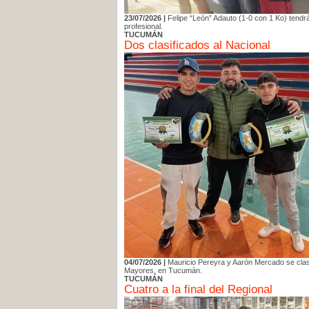
23/07/2026 |
Felipe “León” Adauto (1-0 con 1 Ko) tendr
profesional.
TUCUMÁN
Dos clasificados al Nacional
04/07/2026 |
Mauricio Pereyra y Aarón Mercado se clasi
Mayores, en Tucumán.
TUCUMÁN
Cuatro a la final del Regional