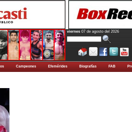
viernes
07 de agosto del 2026
tos
Campeones
Efemérides
Biografí­as
FAB
Pr