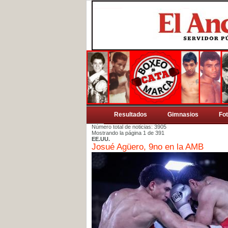
Resultados
Gimnasios
Fo
Número total de noticias: 3905
Mostrando la página 1 de 391
EE.UU.
Josué Agüero, 9no en la AMB