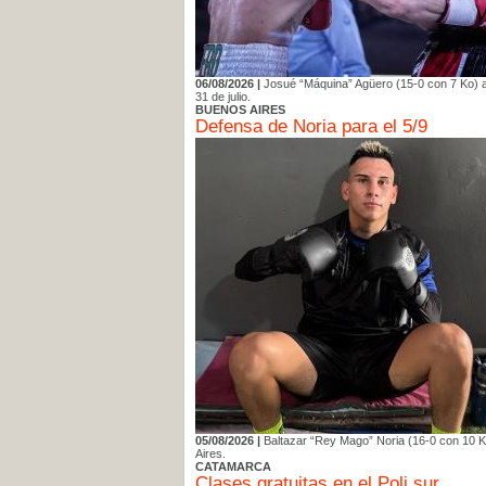
06/08/2026 |
Josué “Máquina” Agüero (15-0 con 7 Ko) a
31 de julio.
BUENOS AIRES
Defensa de Noria para el 5/9
05/08/2026 |
Baltazar “Rey Mago” Noria (16-0 con 10 Ko
Aires.
CATAMARCA
Clases gratuitas en el Poli sur