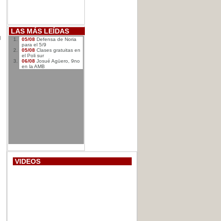
LAS MÁS LEÍDAS
l
05/08
Defensa de Noria
para el 5/9
05/08
Clases gratuitas en
el Poli sur
06/08
Josué Agüero, 9no
en la AMB
VIDEOS