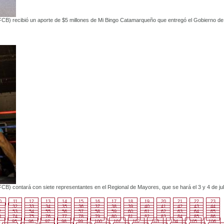
B) recibió un aporte de $5 millones de Mi Bingo Catamarqueño que entregó el Gobierno de
) contará con siete representantes en el Regional de Mayores, que se hará el 3 y 4 de jul
0
11
12
13
14
15
16
17
18
19
20
21
22
23
1
32
33
34
35
36
37
38
39
40
41
42
43
44
2
53
54
55
56
57
58
59
60
61
62
63
64
65
3
74
75
76
77
78
79
80
81
82
83
84
85
86
4
95
96
97
98
99
100
101
102
103
104
105
106