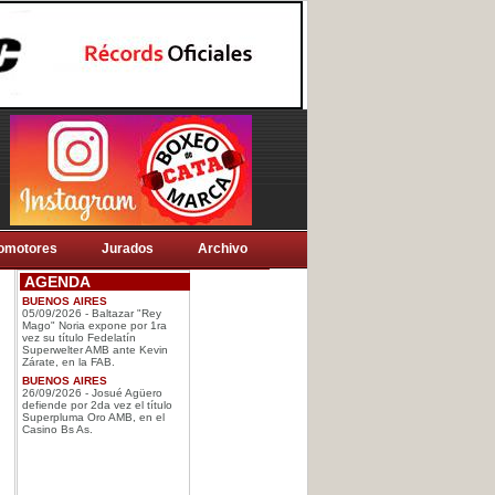
omotores
Jurados
Archivo
AGENDA
BUENOS AIRES
05/09/2026 - Baltazar "Rey
Mago" Noria expone por 1ra
vez su título Fedelatín
Superwelter AMB ante Kevin
Zárate, en la FAB.
BUENOS AIRES
26/09/2026 - Josué Agüero
defiende por 2da vez el título
Superpluma Oro AMB, en el
Casino Bs As.