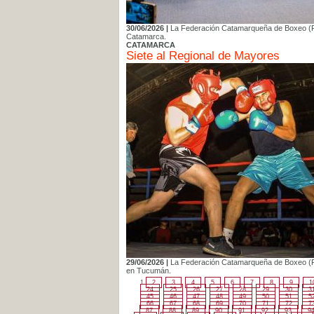
30/06/2026 |
La Federación Catamarqueña de Boxeo (FC
Catamarca.
CATAMARCA
Siete al Regional de Mayores
29/06/2026 |
La Federación Catamarqueña de Boxeo (FCB
en Tucumán.
1
2
3
4
5
6
7
8
9
1
24
25
26
27
28
29
30
3
45
46
47
48
49
50
51
5
66
67
68
69
70
71
72
7
87
88
89
90
91
92
93
9