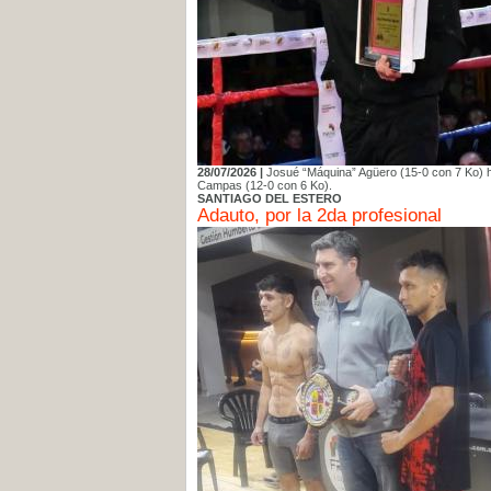
28/07/2026 |
Josué “Máquina” Agüero (15-0 con 7 Ko) h
Campas (12-0 con 6 Ko).
SANTIAGO DEL ESTERO
Adauto, por la 2da profesional