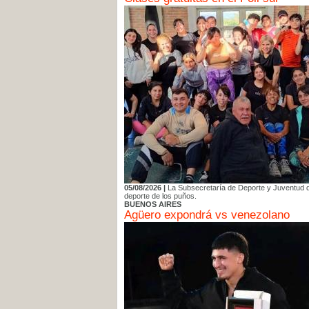
05/08/2026 |
La Subsecretaría de Deporte y Juventud d
deporte de los puños.
BUENOS AIRES
Agüero expondrá vs venezolano