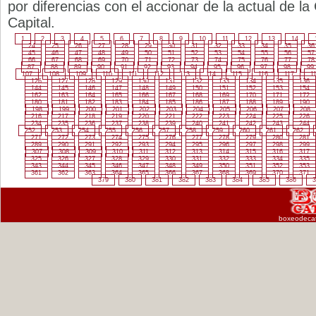
por diferencias con el accionar de la actual de l
Capital.
1
2
3
4
5
6
7
8
9
10
11
12
13
14
24
25
26
27
28
29
30
31
32
33
34
35
36
45
46
47
48
49
50
51
52
53
54
55
56
57
66
67
68
69
70
71
72
73
74
75
76
77
78
87
88
89
90
91
92
93
94
95
96
97
98
99
107
108
109
110
111
112
113
114
115
116
117
1
126
127
128
129
130
131
132
133
134
135
136
144
145
146
147
148
149
150
151
152
153
154
162
163
164
165
166
167
168
169
170
171
172
180
181
182
183
184
185
186
187
188
189
190
198
199
200
201
202
203
204
205
206
207
208
216
217
218
219
220
221
222
223
224
225
226
234
235
236
237
238
239
240
241
242
243
244
252
253
254
255
256
257
258
259
260
261
262
271
272
273
274
275
276
277
278
279
280
281
289
290
291
292
293
294
295
296
297
298
299
307
308
309
310
311
312
313
314
315
316
317
325
326
327
328
329
330
331
332
333
334
335
343
344
345
346
347
348
349
350
351
352
353
361
362
363
364
365
366
367
368
369
370
371
379
380
381
382
383
384
385
386
3
boxeodeca