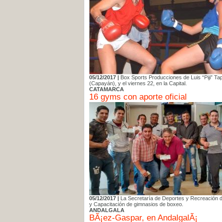
05/12/2017 |
Box Sports Producciones de Luis “Piji” Tap
(Capayán), y el viernes 22, en la Capital.
CATAMARCA
16 gyms con aporte oficial
05/12/2017 |
La Secretaría de Deportes y Recreación de
y Capacitación de gimnasios de boxeo.
ANDALGALA
BÃ¡ez-Gaspar, en AndalgalÃ¡