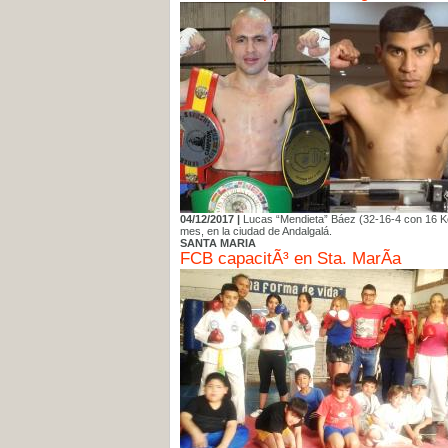
04/12/2017 |
Lucas “Mendieta” Báez (32-16-4 con 16 Ko)
mes, en la ciudad de Andalgalá.
SANTA MARIA
FCB capacitÃ³ en Sta. MarÃ­a