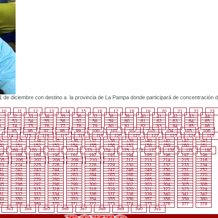
s 1 de diciembre con destino a la provincia de La Pampa donde participará de concentración d
10
11
12
13
14
15
16
17
18
19
20
21
22
23
1
32
33
34
35
36
37
38
39
40
41
42
43
44
2
53
54
55
56
57
58
59
60
61
62
63
64
65
3
74
75
76
77
78
79
80
81
82
83
84
85
86
4
95
96
97
98
99
100
101
102
103
104
105
106
114
115
116
117
118
119
120
121
122
123
124
125
32
133
134
135
136
137
138
139
140
141
142
143
50
151
152
153
154
155
156
157
158
159
160
161
169
170
171
172
173
174
175
176
177
178
179
180
87
188
189
190
191
192
193
194
195
196
197
198
05
206
207
208
209
210
211
212
213
214
215
216
23
224
225
226
227
228
229
230
231
232
233
234
41
242
243
244
245
246
247
248
249
250
251
252
59
260
261
262
263
264
265
266
267
268
269
270
77
278
279
280
281
282
283
284
285
286
287
288
95
296
297
298
299
300
301
302
303
304
305
306
13
314
315
316
317
318
319
320
321
322
323
324
31
332
333
334
335
336
337
338
339
340
341
342
49
350
351
352
353
354
355
356
357
358
359
360
67
368
369
370
371
372
373
374
375
376
377
378
383
384
385
386
387
388
389
390
391