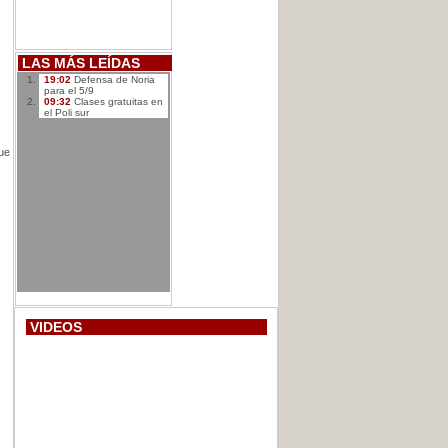
LAS MÁS LEÍDAS
19:02
Defensa de Noria
para el 5/9
09:32
Clases gratuitas en
el Poli sur
que
VIDEOS