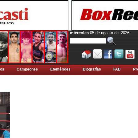
miércoles
05 de agosto del 2026
tos
Campeones
Efemérides
Biografí­as
FAB
Pr