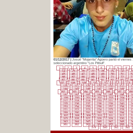
01/12/2017 |
Josué “Mojarrita” Agüero partió el vierne
seleccionado argentino “Los Pitbull”.
1
2
3
4
5
6
7
8
9
24
25
26
27
28
29
30
3
45
46
47
48
49
50
51
5
66
67
68
69
70
71
72
7
87
88
89
90
91
92
93
9
107
108
109
110
111
112
113
126
127
128
129
130
131
1
144
145
146
147
148
149
1
162
163
164
165
166
167
168
181
182
183
184
185
186
1
199
200
201
202
203
204
2
217
218
219
220
221
222
2
235
236
237
238
239
240
2
253
254
255
256
257
258
2
271
272
273
274
275
276
2
289
290
291
292
293
294
2
307
308
309
310
311
312
3
325
326
327
328
329
330
3
343
344
345
346
347
348
3
361
362
363
364
365
366
3
379
380
381
382