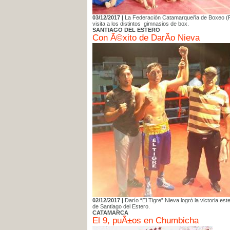
03/12/2017 |
La Federación Catamarqueña de Boxeo (FCB
visita a los distintos gimnasios de box.
SANTIAGO DEL ESTERO
Con Ã©xito de DarÃ­o Nieva
02/12/2017 |
Darío “El Tigre” Nieva logró la victoria est
de Santiago del Estero.
CATAMARCA
El 9, puÃ±os en Chumbicha