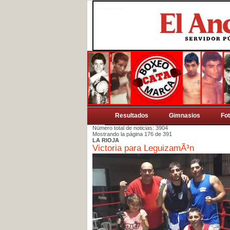
Resultados
Gimnasios
Fo
Número total de noticias: 3904
Mostrando la página 176 de 391
LA RIOJA
Victoria para LeguizamÃ³n