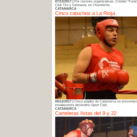
07/12/2017 |
Por razones organizativas, Cristian “Furia
Club Tiro y Gimnasia, en Chumbicha.
CATAMARCA
Cinco catuchos a La Rioja
06/12/2017 |
Cinco púgiles de Catamarca se presentarán
instalaciones del Andino Sport Club.
CATAMARCA
Carteleras listas del 9 y 22