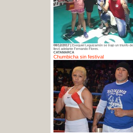
08/12/2017 |
Exequiel Leguizamón se trajo un triunfo de
llevó adelante Fernando Flores.
CATAMARCA
Chumbicha sin festival