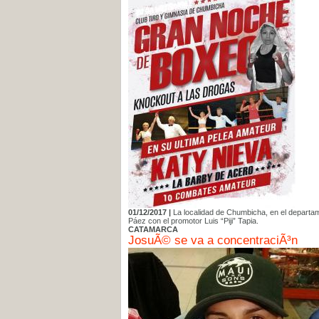
01/12/2017 |
La localidad de Chumbicha, en el departam
Páez con el promotor Luis “Piji” Tapia.
CATAMARCA
JosuÃ© se va a concentraciÃ³n