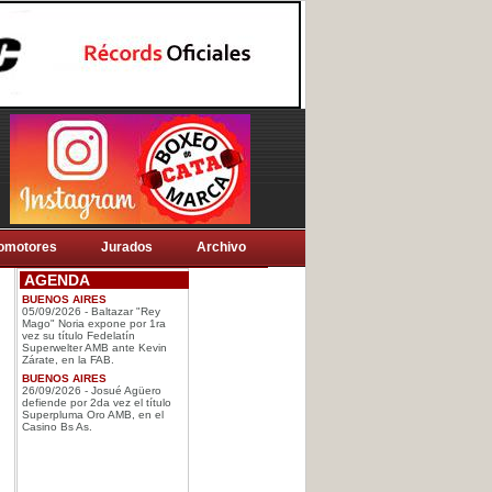
omotores
Jurados
Archivo
AGENDA
BUENOS AIRES
05/09/2026 - Baltazar "Rey
Mago" Noria expone por 1ra
vez su título Fedelatín
Superwelter AMB ante Kevin
Zárate, en la FAB.
BUENOS AIRES
26/09/2026 - Josué Agüero
defiende por 2da vez el título
Superpluma Oro AMB, en el
Casino Bs As.