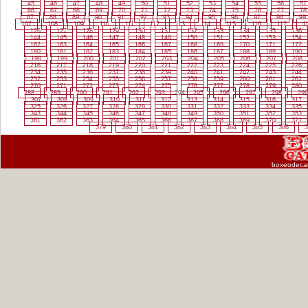
45
46
47
48
49
50
51
52
53
54
55
56
57
66
67
68
69
70
71
72
73
74
75
76
77
78
87
88
89
90
91
92
93
94
95
96
97
98
99
107
108
109
110
111
112
113
114
115
116
117
1
126
127
128
129
130
131
132
133
134
135
136
144
145
146
147
148
149
150
151
152
153
154
162
163
164
165
166
167
168
169
170
171
172
180
181
182
183
184
185
186
187
188
189
190
198
199
200
201
202
203
204
205
206
207
208
216
217
218
219
220
221
222
223
224
225
226
234
235
236
237
238
239
240
241
242
243
244
252
253
254
255
256
257
258
259
260
261
262
270
271
272
273
274
275
276
277
278
279
280
288
289
290
291
292
293
294
295
296
297
298
299
307
308
309
310
311
312
313
314
315
316
317
325
326
327
328
329
330
331
332
333
334
335
343
344
345
346
347
348
349
350
351
352
353
361
362
363
364
365
366
367
368
369
370
371
379
380
381
382
383
384
385
386
3
boxeodeca