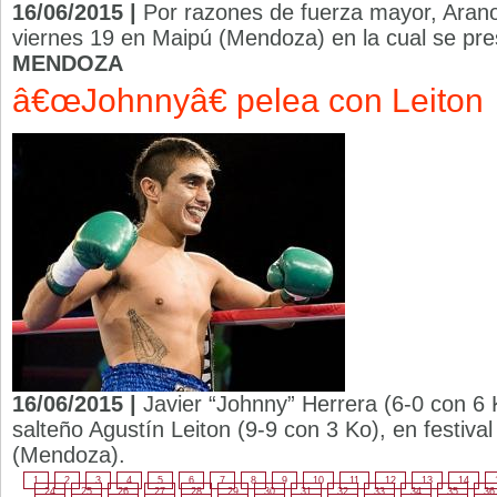
16/06/2015 |
Por razones de fuerza mayor, Arano
viernes 19 en Maipú (Mendoza) en la cual se pre
MENDOZA
â€œJohnnyâ€ pelea con Leiton
16/06/2015 |
Javier “Johnny” Herrera (6-0 con 6 
salteño Agustín Leiton (9-9 con 3 Ko), en festiva
(Mendoza).
1
2
3
4
5
6
7
8
9
10
11
12
13
14
24
25
26
27
28
29
30
31
32
33
34
35
36