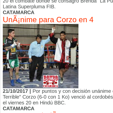
20 el combate donde se consagró Brenda "La P
Latina Superpluma FIB.
CATAMARCA
UnÃ¡nime para Corzo en 4
21/10/2017 |
Por puntos y con decisión unánime e
Terrible” Corzo (6-0 con 1 Ko) venció al cordob
el viernes 20 en Hindú BBC.
CATAMARCA