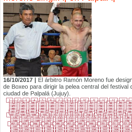
16/10/2017 |
El árbitro Ramón Moreno fue design
de Boxeo para dirigir la pelea central del festival
ciudad de Palpalá (Jujuy).
1
2
3
4
5
6
7
8
9
10
11
12
13
14
24
25
26
27
28
29
30
31
32
33
34
35
36
45
46
47
48
49
50
51
52
53
54
55
56
57
66
67
68
69
70
71
72
73
74
75
76
77
78
87
88
89
90
91
92
93
94
95
96
97
98
99
107
108
109
110
111
112
113
114
115
116
117
1
126
127
128
129
130
131
132
133
134
135
136
144
145
146
147
148
149
150
151
152
153
154
162
163
164
165
166
167
168
169
170
171
172
181
182
183
184
185
186
187
188
189
190
191
199
200
201
202
203
204
205
206
207
208
209