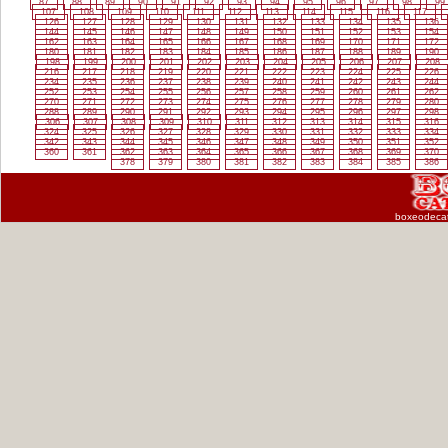
87
88
89
90
91
92
93
94
95
96
97
98
99
107
108
109
110
111
112
113
114
115
116
117
126
127
128
129
130
131
132
133
134
135
136
144
145
146
147
148
149
150
151
152
153
154
162
163
164
165
166
167
168
169
170
171
172
180
181
182
183
184
185
186
187
188
189
190
198
199
200
201
202
203
204
205
206
207
208
216
217
218
219
220
221
222
223
224
225
226
234
235
236
237
238
239
240
241
242
243
244
252
253
254
255
256
257
258
259
260
261
262
270
271
272
273
274
275
276
277
278
279
280
288
289
290
291
292
293
294
295
296
297
298
306
307
308
309
310
311
312
313
314
315
316
324
325
326
327
328
329
330
331
332
333
334
342
343
344
345
346
347
348
349
350
351
352
360
361
362
363
364
365
366
367
368
369
370
378
379
380
381
382
383
384
385
386
boxeodeca