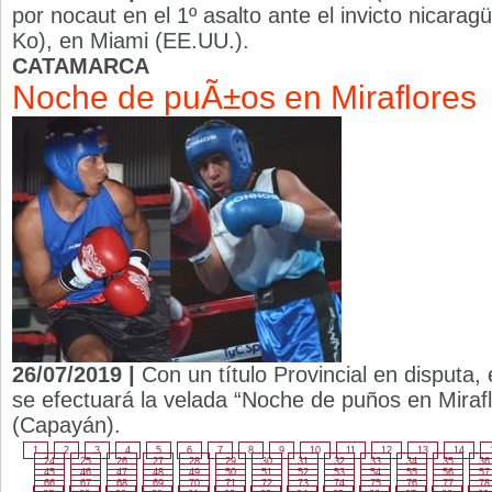
por nocaut en el 1º asalto ante el invicto nicara
Ko), en Miami (EE.UU.).
CATAMARCA
Noche de puÃ±os en Miraflores
26/07/2019 |
Con un título Provincial en disputa
se efectuará la velada “Noche de puños en Mirafl
(Capayán).
1
2
3
4
5
6
7
8
9
10
11
12
13
14
24
25
26
27
28
29
30
31
32
33
34
35
36
45
46
47
48
49
50
51
52
53
54
55
56
57
66
67
68
69
70
71
72
73
74
75
76
77
78