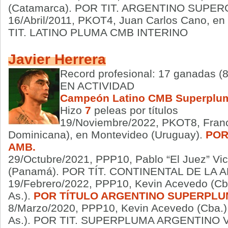
(Catamarca). POR TIT. ARGENTINO SUPE
16/Abril/2011, PKOT4, Juan Carlos Cano, e
TIT. LATINO PLUMA CMB INTERINO
Javier Herrera
Record profesional: 17 ganadas (8
EN ACTIVIDAD
Campeón Latino CMB Superplu
Hizo
7
peleas por títulos
19/Noviembre/2022, PKOT8, Franci
Dominicana), en Montevideo (Uruguay).
POR
AMB.
29/Octubre/2021, PPP10, Pablo “El Juez” Vic
(Panamá). POR TÍT. CONTINENTAL DE LA
19/Febrero/2022, PPP10, Kevin Acevedo (Cb
As.).
POR TÍTULO ARGENTINO SUPERPL
8/Marzo/2020, PPP10, Kevin Acevedo (Cba.), 
As.). POR TIT. SUPERPLUMA ARGENTINO