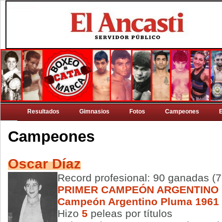
Resultados
Gimnasios
Fotos
Campeones
Campeones
Oscar Díaz
Record profesional: 90 ganadas (
PRIMER CAMPEÓN ARGENTINO
Campeón Argentino Pluma 1961 
Hizo
5
peleas por títulos