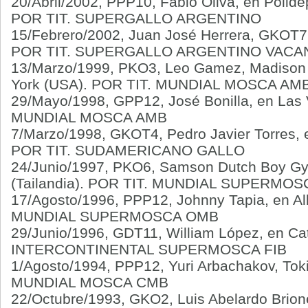
20/Abril/2002, PPP10, Fabio Oliva, en Polid
POR TIT. SUPERGALLO ARGENTINO
15/Febrero/2002, Juan José Herrera, GKOT7, 
POR TIT. SUPERGALLO ARGENTINO VACA
13/Marzo/1999, PKO3, Leo Gamez, Madison
York (USA). POR TIT. MUNDIAL MOSCA AM
29/Mayo/1998, GPP12, José Bonilla, en Las
MUNDIAL MOSCA AMB
7/Marzo/1998, GKOT4, Pedro Javier Torres, e
POR TIT. SUDAMERICANO GALLO
24/Junio/1997, PKO6, Samson Dutch Boy G
(Tailandia). POR TIT. MUNDIAL SUPERMO
17/Agosto/1996, PPP12, Johnny Tapia, en A
MUNDIAL SUPERMOSCA OMB
29/Junio/1996, GDT11, William López, en C
INTERCONTINENTAL SUPERMOSCA FIB
1/Agosto/1994, PPP12, Yuri Arbachakov, Tok
MUNDIAL MOSCA CMB
22/Octubre/1993, GKO2, Luis Abelardo Brion