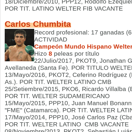
18/Diciembre/2010, PPP12, Rodolfo Ezequiel 
POR TIT. LATINO WELTER FIB VACANTE
Carlos Chumbita
Record profesional: 17 ganadas (6
ACTIVIDAD
Campeón Mundo Hispano Welte
Hizo
8
peleas por título
22/Julio/2017,
PKOT9
, Jonathan G
Avellaneda (Santa Fe).
POR TITULO WELT
13/Mayo/2016, PKOT2, Ceferino Rodríguez (E
As.). POR TIT. WELTER LATINO CMB
25/Setiembre/2015, PKO6, Ricardo Villalba (
POR TIT. WELTER SUDAMERICANO
15/Mayo/2015, PPP10, Juan Manuel Bonanni (
"FME" (Catamarca). POR TIT. WELTER LA
17/Mayo/2014, PPP10, José Carlos Paz (Cba.)
POR TIT. WELTER LATINO CMB VACANTE
08/Noviembre/2013, PKOT2, Sebastián Luján,