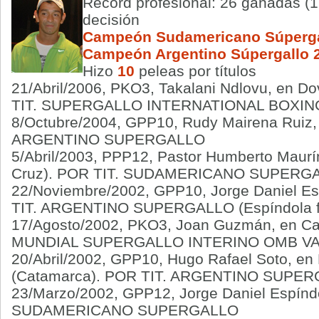
Record profesional: 26 ganadas (1
decisión
Campeón Sudamericano Súperga
Campeón Argentino Súpergallo 
Hizo
10
peleas por títulos
21/Abril/2006, PKO3, Takalani Ndlovu, en D
TIT. SUPERGALLO INTERNATIONAL BOXIN
8/Octubre/2004, GPP10, Rudy Mairena Ruiz,
ARGENTINO SUPERGALLO
5/Abril/2003, PPP12, Pastor Humberto Maurí
Cruz). POR TIT. SUDAMERICANO SUPERG
22/Noviembre/2002, GPP10, Jorge Daniel E
TIT. ARGENTINO SUPERGALLO (Espíndola fa
17/Agosto/2002, PKO3, Joan Guzmán, en Card
MUNDIAL SUPERGALLO INTERINO OMB V
20/Abril/2002, GPP10, Hugo Rafael Soto, en
(Catamarca). POR TIT. ARGENTINO SUPE
23/Marzo/2002, GPP12, Jorge Daniel Espíndo
SUDAMERICANO SUPERGALLO