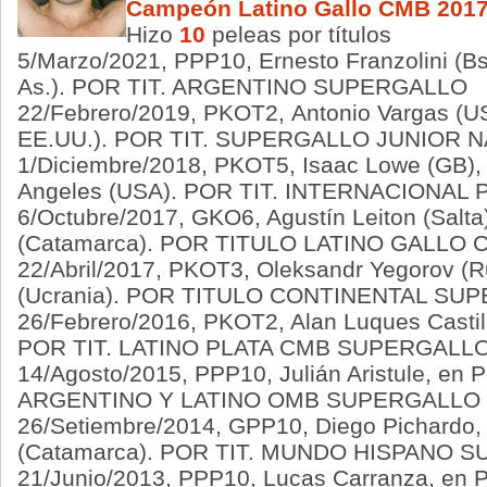
Campeón Latino Gallo CMB 201
Hizo
10
peleas por títulos
5/Marzo/2021, PPP10, Ernesto Franzolini (Bs
As.). POR TIT. ARGENTINO SUPERGALLO
22/Febrero/2019,
PKOT2
, Antonio Vargas (U
EE.UU.).
POR TIT. SUPERGALLO JUNIOR 
1/Diciembre/2018, PKOT5, Isaac Lowe (GB), 
Angeles (USA). POR TIT. INTERNACIONAL
6/Octubre/2017, GKO6, Agustín Leiton (Salt
(Catamarca). POR TITULO LATINO GALLO 
22/Abril/2017,
PKOT3
,
Oleksandr Yegorov (Ru
(Ucrania). POR TITULO CONTINENTAL SU
26/Febrero/2016, PKOT2, Alan Luques Castill
POR TIT. LATINO PLATA CMB SUPERGALL
14/Agosto/2015, PPP10, Julián Aristule, en 
ARGENTINO Y LATINO OMB SUPERGALLO
26/Setiembre/2014, GPP10, Diego Pichardo, 
(Catamarca). POR TIT. MUNDO HISPANO
21/Junio/2013, PPP10, Lucas Carranza, en P