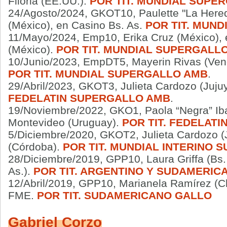
Flioria (EE.UU.).
POR TIT. MUNDIAL SUPE
24/Agosto/2024, GKOT10, Paulette "La Here
(México)
,
en Casino Bs. As.
POR TIT. MUN
11/Mayo/2024, Emp10, Erika Cruz (México), 
(México).
POR TIT. MUNDIAL SUPERGALL
10/Junio/2023, EmpDT5, Mayerin Rivas (Vene
POR TIT. MUNDIAL SUPERGALLO AMB
.
29/Abril/2023, GKOT3, Julieta Cardozo (Juj
FEDELATIN SUPERGALLO AMB
.
19/Noviembre/2022, GKO1, Paola “Negra” Iba
Montevideo (Uruguay).
POR TIT. FEDELAT
5/Diciembre/2020, GKOT2, Julieta Cardozo (J
(Córdoba).
POR TIT. MUNDIAL INTERINO
28/Diciembre/2019, GPP10, Laura Griffa (Bs. 
As.).
POR TIT. ARGENTINO Y SUDAMERI
12/Abril/2019, GPP10, Marianela Ramírez (Ch
FME.
POR TIT. SUDAMERICANO GALLO
Gabriel Corzo