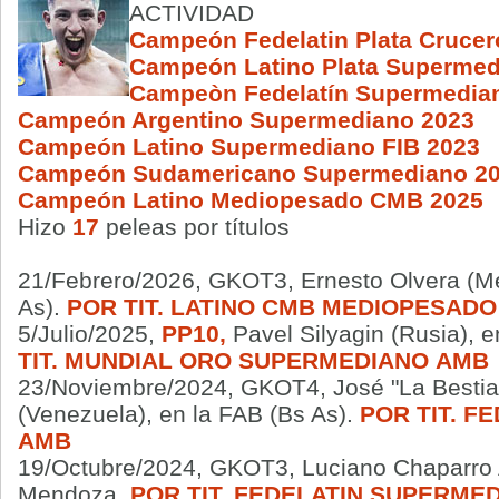
ACTIVIDAD
Campeón Fedelatin Plata Cruce
Campeón Latino Plata Superme
Campeòn Fedelatín
Supermedia
Campeón Argentino Supermediano 2023
Campeón Latino Supermediano FIB 2023
Campeón Sudamericano Supermediano 2
Campeón Latino Mediopesado CMB 2025
Hizo
17
peleas por títulos
21/Febrero/2026, GKOT3, Ernesto Olvera (Mé
As).
POR TIT. LATINO CMB MEDIOPESADO
5/Julio/2025,
PP10,
Pavel Silyagin (Rusia), 
TIT. MUNDIAL ORO
SUPERMEDIANO
AMB
23/Noviembre/2024,
GKOT4, José "La Bestia 
(Venezuela), en la FAB (Bs As).
POR TIT.
FE
AMB
19/Octubre/2024, GKOT3, Luciano Chaparro 
Mendoza.
POR TIT.
FEDELATIN SUPERME