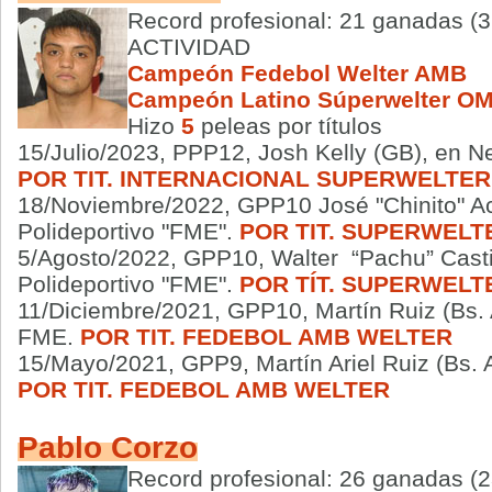
Record profesional: 21 ganadas (3
ACTIVIDAD
Campeón Fedebol Welter AMB
Campeón Latino Súperwelter O
Hizo
5
peleas por títulos
15/Julio/2023, PPP12, Josh Kelly (GB), en N
POR TIT. INTERNACIONAL SUPERWELTE
18/Noviembre/2022, GPP10 José "Chinito" Ac
Polideportivo "FME".
POR TIT.
SUPERWELT
5/Agosto/2022, GPP10, Walter “Pachu” Castil
Polideportivo "FME".
POR TÍT. SUPERWELT
11/Diciembre/2021, GPP10, Martín Ruiz (Bs. A
FME.
POR TIT. FEDEBOL AMB WELTER
15/Mayo/2021, GPP9, Martín Ariel Ruiz (Bs. A
POR TIT. FEDEBOL AMB WELTER
Pablo Corzo
Record profesional: 26 ganadas (2