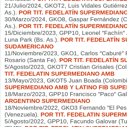
21/Julio/2024, GKOT2, Luis Vidales Gutiérre
As.).
POR TIT. FEDELATÍN SUPERMEDIAN
30/Marzo/2024, GKO8, Gaspar Fernández (Cb
As.).
POR TIT. FEDELATÍN SUPERMEDIAN
15/Diciembre/2023, GPP10, Leonel "Fachín" Ä
Luna Park (Bs. As.).
POR TIT. FEDELATÍN 
SUDAMERICANO
11/Noviembre/2023, GKO1, Carlos "Caburé" R
Rosario (Santa Fe).
POR TIT. FEDELATÍN 
5/Agosto/2023, GKOT7 Cristian Grisales (Co
TIT.
FEDELATIN SUPERMEDIANO AMB
13/Mayo/2023, GKOT5 Juan Boada (Colombi
SUPERMEDIANO AMB Y LATINO FIB SUP
18/Marzo/2023, GPP10 Francisco "Paco" Ga
ARGENTINO
SUPERMEDIANO
18/Noviembre/2022, GKO3 Fernando "El Pesc
(Venezuela).
POR TIT.
FEDELATIN SUPER
5/Agosto/2022, GPP10, Facundo Galovar (Tuc