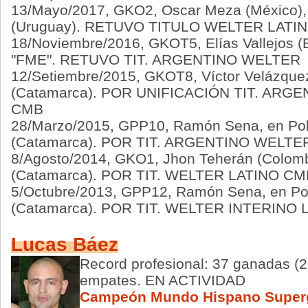
13/Mayo/2017, GKO2, Oscar Meza (México), 
(Uruguay).
RETUVO TITULO WELTER LATI
18/Noviembre/2016, GKOT5, Elías Vallejos (Bs
"FME". RETUVO TIT. ARGENTINO WELTER
12/Setiembre/2015, GKOT8, Víctor Velázque
(Catamarca). POR UNIFICACIÓN TIT. ARG
CMB
28/Marzo/2015, GPP10, Ramón Sena, en Pol
(Catamarca). POR TIT. ARGENTINO WELTE
8/Agosto/2014, GKO1, Jhon Teherán (Colomb
(Catamarca). POR TIT. WELTER LATINO CM
5/Octubre/2013, GPP12, Ramón Sena, en Po
(Catamarca). POR TIT. WELTER INTERINO
Lucas Báez
Record profesional: 37 ganadas (2
empates. EN ACTIVIDAD
Campeón Mundo Hispano Super