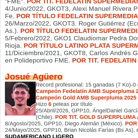
"FME".
POR TIT.
FEDELATIN SUPERMEDIA
4/Junio/2022,
GKOT3,
Alexi Manuel Rivera P
Fe.
POR TÍTULO FEDELATIN SUPERMEDI
26/Marzo/2022, GKOT3. Roger Gutiérrez (Ecu
As.).
POR TÍTULO FEDELATIN SUPERMED
5/Febrero/2022, GKO1 Claudiomar Pedra Dos 
Rioja.
POR TÍTULO LATINO PLATA SUPER
11/Diciembre/2021, GKOT8, Carlos Andrés Ga
en Polideportivo FME.
POR TIT. FEDELATI
Josué Agüero
Record profesional: 15
ganadas
(7 Ko)-0
Campeón Fedelatín AMB Superpluma 
Campeón Gold AMB Superpluma 2025
Hizo
6
peleas por título
25/Abril/2026, GPP10, ÁngelDaniel Garcí
(Chile).
POR TIT. GOLD SUPERPLUMA
8/Agosto/2025, GPP10, Diego Alemán (México).
POR
24/Mayo/2025, GPP10, Brian Nicolás Farías (Bs As), 
SUDAMERICANO LIGERO