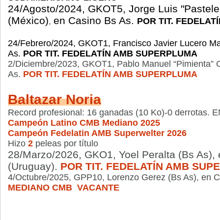
24/Agosto/2024, GKOT5, Jorge Luis "Pastele
(México)
en Casino Bs As.
,
POR TIT. FEDELA
24/Febrero/2024, GKOT1, Francisco Javier Lucero M
As.
POR TIT. FEDELATÍN AMB SUPERPLUMA
2/Diciembre/2023, GKOT1, Pablo Manuel “Pimienta” 
As.
POR TIT. FEDELATÍN AMB SUPERPLUMA
Baltazar Noria
Record profesional: 16
ganadas
(10 Ko)-0 derrotas.
Campeón Latino CMB Mediano 2025
Campeón Fedelatin AMB Superwelter 2026
Hizo
2
peleas por título
28/Marzo/2026, GKO1, Yoel Peralta (Bs As),
(Uruguay).
POR TIT. FEDELATÍN AMB SU
4/Octubre/2025, GPP10, Lorenzo Gerez (Bs As), en C
MEDIANO CMB VACANTE