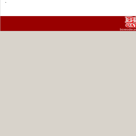
.
boxeodeca