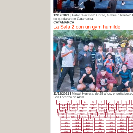
12/12/2021 |
Pablo “Pacman” Corzo, Gabriel “Terrible”
se quedaran en Catamarca.
CATAMARCA
La Sala 2 con un gym humilde
11/12/2021 |
Micael Herrera, de 28 años, enseña boxeo 
San Lorenzo de Alem.
1
2
3
4
5
6
7
8
9
24
25
26
27
28
29
30
3
45
46
47
48
49
50
51
5
66
67
68
69
70
71
72
73
88
89
90
91
92
93
94
95
108
109
110
111
112
113
114
127
128
129
130
131
132
1
145
146
147
148
149
150
1
163
164
165
166
167
168
1
181
182
183
184
185
186
1
199
200
201
202
203
204
2