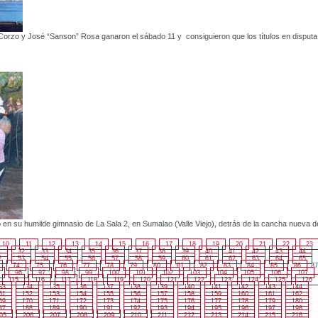
 Corzo y José “Sanson” Rosa ganaron el sábado 11 y consiguieron que los títulos en disputa
en su humilde gimnasio de La Sala 2, en Sumalao (Valle Viejo), detrás de la cancha nueva d
10
11
12
13
14
15
16
17
18
19
20
21
22
23
1
32
33
34
35
36
37
38
39
40
41
42
43
44
2
53
54
55
56
57
58
59
60
61
62
63
64
65
74
75
76
77
78
79
80
81
82
83
84
85
86
87
96
97
98
99
100
101
102
103
104
105
106
107
115
116
117
118
119
120
121
122
123
124
125
126
33
134
135
136
137
138
139
140
141
142
143
144
51
152
153
154
155
156
157
158
159
160
161
162
69
170
171
172
173
174
175
176
177
178
179
180
87
188
189
190
191
192
193
194
195
196
197
198
05
206
207
208
209
210
211
212
213
214
215
216