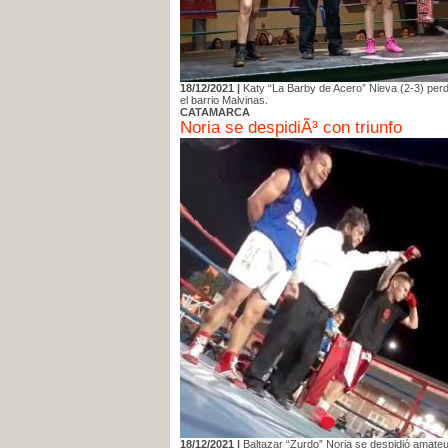
18/12/2021 |
Katy “La Barby de Acero” Nieva (2-3) perdi
el barrio Malvinas.
CATAMARCA
Noria se despidiÃ³ con triunfo
18/12/2021 |
Baltazar “Zurdo” Noria se despidió amateur