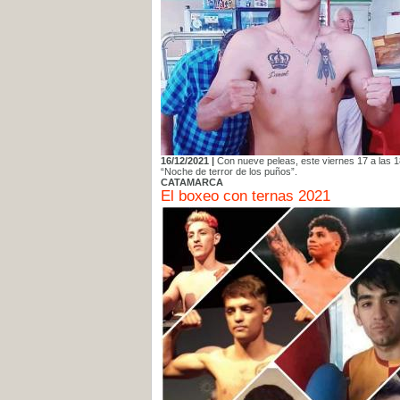
16/12/2021 |
Con nueve peleas, este viernes 17 a las 18 
“Noche de terror de los puños”.
CATAMARCA
El boxeo con ternas 2021