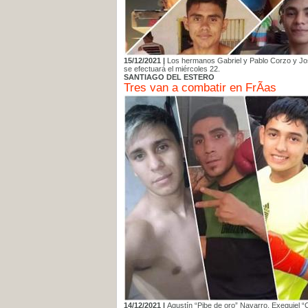
15/12/2021 |
Los hermanos Gabriel y Pablo Corzo y Jos
se efectuará el miércoles 22.
SANTIAGO DEL ESTERO
Tres van a combatir en FrÃ­as
14/12/2021 |
Agustín “Pibe de oro” Navarro, Exequiel “