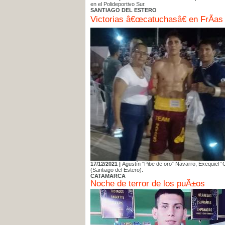
en el Polideportivo Sur.
SANTIAGO DEL ESTERO
Victorias â€œcatuchasâ€ en FrÃ­as
17/12/2021 |
Agustín “Pibe de oro” Navarro, Exequiel “
(Santiago del Estero).
CATAMARCA
Noche de terror de los puÃ±os