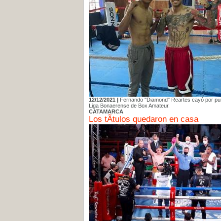
12/12/2021 |
Fernando "Diamond" Reartes cayó por puntos
Liga Bonaerense de Box Amateur.
CATAMARCA
Los tÃ­tulos quedaron en casa