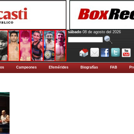
sábado
08 de agosto del 2026
tos
Campeones
Efemérides
Biografí­as
FAB
Pr