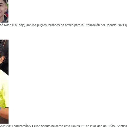
é Rosa (La Rioja) son los púgiles ternados en boxeo para la Premiación del Deporte 2021 
Chivudo” Leguizamón y Felipe Adauto pelearán este jueves 16, en la ciudad de Frías (Santia