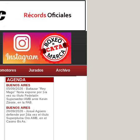
omotores
Jurados
Archivo
AGENDA
BUENOS AIRES
05/09/2026 - Baltazar "Rey
Mago" Noria expone por 1ra
vez su título Fedelatín
Superwelter AMB ante Kevin
Zárate, en la FAB.
BUENOS AIRES
26/09/2026 - Josué Agüero
defiende por 2da vez el título
Superpluma Oro AMB, en el
Casino Bs As.