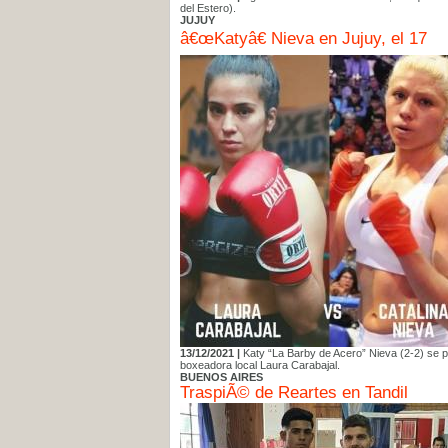
del Estero).
JUJUY
â€œKatyâ€ Nieva en Jujuy, el 17
13/12/2021 |
Katy “La Barby de Acero” Nieva (2-2) se p
boxeadora local Laura Carabajal.
BUENOS AIRES
TraspiÃ© de Reartes en Tandil