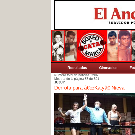
Resultados
Gimnasios
Fo
Número total de noticias: 3907
Mostrando la página 87 de 391
JUJUY
Derrota para â€œKatyâ€ Nieva