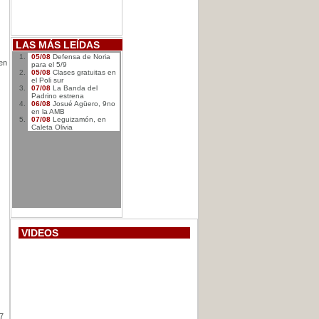
LAS MÁS LEÍDAS
05/08
Defensa de Noria
 en
para el 5/9
05/08
Clases gratuitas en
el Poli sur
07/08
La Banda del
Padrino estrena
06/08
Josué Agüero, 9no
en la AMB
07/08
Leguizamón, en
Caleta Olivia
VIDEOS
17