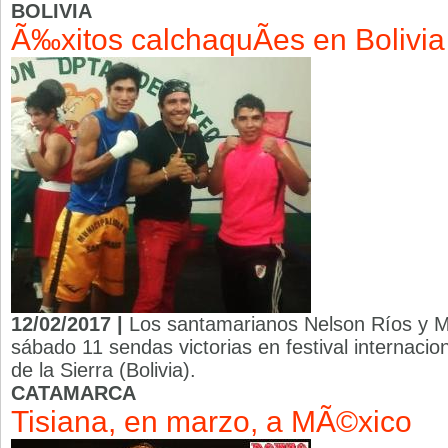
BOLIVIA
Ã‰xitos calchaquÃ­es en Bolivia
12/02/2017 |
Los santamarianos Nelson Ríos y M
sábado 11 sendas victorias en festival internacio
de la Sierra (Bolivia).
CATAMARCA
Tisiana, en marzo, a MÃ©xico