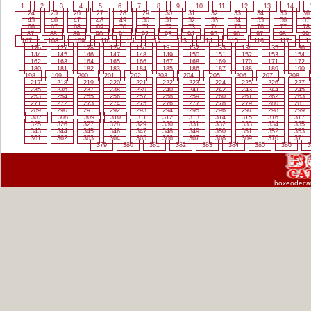
1
2
3
4
5
6
7
8
9
10
11
12
13
14
24
25
26
27
28
29
30
31
32
33
34
35
36
45
46
47
48
49
50
51
52
53
54
55
56
57
66
67
68
69
70
71
72
73
74
75
76
77
78
87
88
89
90
91
92
93
94
95
96
97
98
99
107
108
109
110
111
112
113
114
115
116
117
1
126
127
128
129
130
131
132
133
134
135
136
144
145
146
147
148
149
150
151
152
153
154
162
163
164
165
166
167
168
169
170
171
172
180
181
182
183
184
185
186
187
188
189
190
198
199
200
201
202
203
204
205
206
207
208
217
218
219
220
221
222
223
224
225
226
227
235
236
237
238
239
240
241
242
243
244
245
253
254
255
256
257
258
259
260
261
262
263
271
272
273
274
275
276
277
278
279
280
281
289
290
291
292
293
294
295
296
297
298
299
307
308
309
310
311
312
313
314
315
316
317
325
326
327
328
329
330
331
332
333
334
335
343
344
345
346
347
348
349
350
351
352
353
361
362
363
364
365
366
367
368
369
370
371
379
380
381
382
383
384
385
386
3
boxeodeca