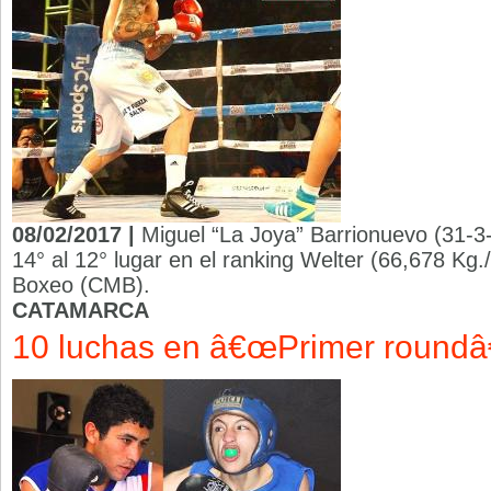
08/02/2017 |
Miguel “La Joya” Barrionuevo (31-3
14° al 12° lugar en el ranking Welter (66,678 Kg
Boxeo (CMB).
CATAMARCA
10 luchas en â€œPrimer roundâ€