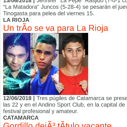
13/06/2018 |
Jennifer “La Pepé” Rasjido (7-0-1 
“La Matadora” Juncos (5-28-4) se pesarán el jue
Tinogasta para pelea del viernes 15.
LA RIOJA
Un trÃ­o se va para La Rioja
12/06/2018 |
Tres púgiles de Catamarca se prese
las 22 y en el Andino Sport Club, en la capital de 
festival profesional y amateur.
CATAMARCA
Gordillo dejÃ³ tÃ­tulo vacante