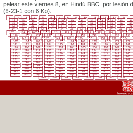
pelear este viernes 8, en Hindú BBC, por lesión 
(8-23-1 con 6 Ko).
1
2
3
4
5
6
7
8
9
10
11
12
13
14
24
25
26
27
28
29
30
31
32
33
34
35
36
45
46
47
48
49
50
51
52
53
54
55
56
57
66
67
68
69
70
71
72
73
74
75
76
77
78
87
88
89
90
91
92
93
94
95
96
97
98
99
107
108
109
110
111
112
113
114
115
116
117
1
126
127
128
129
130
131
132
133
134
135
136
144
145
146
147
148
149
150
151
152
153
154
163
164
165
166
167
168
169
170
171
172
173
181
182
183
184
185
186
187
188
189
190
191
199
200
201
202
203
204
205
206
207
208
209
217
218
219
220
221
222
223
224
225
226
227
235
236
237
238
239
240
241
242
243
244
245
253
254
255
256
257
258
259
260
261
262
263
271
272
273
274
275
276
277
278
279
280
281
289
290
291
292
293
294
295
296
297
298
299
307
308
309
310
311
312
313
314
315
316
317
325
326
327
328
329
330
331
332
333
334
335
343
344
345
346
347
348
349
350
351
352
353
361
362
363
364
365
366
367
368
369
370
371
379
380
381
382
383
384
385
386
3
boxeodeca