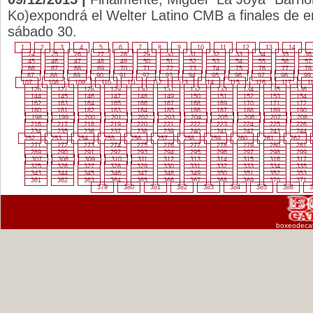
Ko)expondrá el Welter Latino CMB a finales de en
sábado 30.
1
2
3
4
5
6
7
8
9
10
11
12
13
14
24
25
26
27
28
29
30
31
32
33
34
35
36
45
46
47
48
49
50
51
52
53
54
55
56
57
66
67
68
69
70
71
72
73
74
75
76
77
78
87
88
89
90
91
92
93
94
95
96
97
98
99
107
108
109
110
111
112
113
114
115
116
117
1
126
127
128
129
130
131
132
133
134
135
136
144
145
146
147
148
149
150
151
152
153
154
162
163
164
165
166
167
168
169
170
171
172
180
181
182
183
184
185
186
187
188
189
190
198
199
200
201
202
203
204
205
206
207
208
216
217
218
219
220
221
222
223
224
225
226
234
235
236
237
238
239
240
241
242
243
244
252
253
254
255
256
257
258
259
260
261
262
271
272
273
274
275
276
277
278
279
280
281
289
290
291
292
293
294
295
296
297
298
299
307
308
309
310
311
312
313
314
315
316
317
325
326
327
328
329
330
331
332
333
334
335
343
344
345
346
347
348
349
350
351
352
353
361
362
363
364
365
366
367
368
369
370
371
379
380
381
382
383
384
385
386
3
boxeodeca