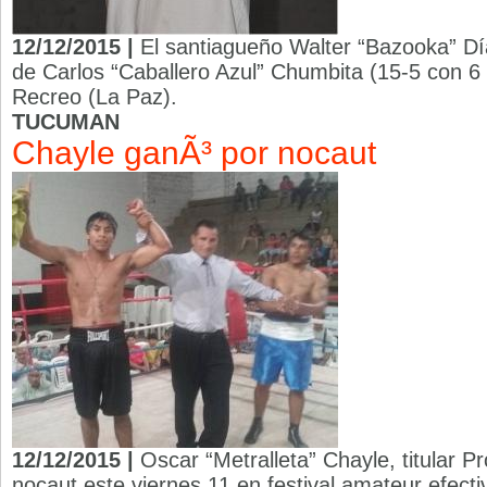
12/12/2015 |
El santiagueño Walter “Bazooka” Día
de Carlos “Caballero Azul” Chumbita (15-5 con 6 
Recreo (La Paz).
TUCUMAN
Chayle ganÃ³ por nocaut
12/12/2015 |
Oscar “Metralleta” Chayle, titular Pr
nocaut este viernes 11 en festival amateur efect