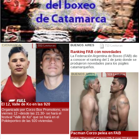
CATAMARCA
BUENOS AIRES
553 Lecturas
713 Lecturas
Ranking FAB con novedades
La Federación Argentina de Boxeo (FAB) dio
a conocer el ranking del 1 de junio donde se
produjeron novedades para los púgiles
catamarqueños.
BUENOS AIRES
519 Lecturas
El 12, Valle de Ko en las 920
Organizado por Corzo Box Promotions, este
viernes 12 –desde las 21.30- se hará el
festival “Valle de Ko” que se hará en el
Polideportivo de las 920 viviendas.
Pacman Corzo pelea en FAB
Pablo “Pacman” Corzo (25-1 con 22 Ko)