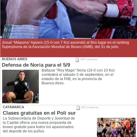
Josué “Máquina” Agüero (15-0 con 7 Ko) ascendió al 9no lugar en el ranking
Superpluma de la Asociación Mundial de Boxeo (AMB), del 31 de julio.
BUENOS AIRES
105 Lecturas
Defensa de Noria para el 5/9
Baltazar “Rey Mago” Noria (16-0 con 10 Ko)
combatirá el sábado 5 de septiembre, en el
estadio de la FAB, en la provincia de
Buenos Aires.
CATAMARCA
101 Lecturas
Clases gratuitas en el Poli sur
La Subsecretaría de Deporte y Juventud de
la Capital ofrece una nueva propuesta de
boxeo gratuito para todos los apasionados
del deporte de los puños.