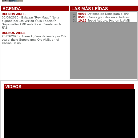
AGENDA
LAS MÁS LEÍDAS
05/08
Defensa de Noria para el 5/9
BUENOS AIRES
05/08
Clases gratuitas en el Poli sur
05/09/2026 - Baltazar "Rey Mago" Noria
19:12
Josué Agüero, 9no en la AMB
expone por 1ra vez su título Fedelatín
Superwelter AMB ante Kevin Zárate, en la
FAB.
BUENOS AIRES
26/09/2026 - Josué Agüero defiende por 2da
vez el título Superpluma Oro AMB, en el
Casino Bs As.
VIDEOS