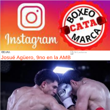
EE.UU.
56 Lecturas
Josué Agüero, 9no en la AMB