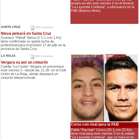
tendrá acción este viernes 5 en el festival
“La Leyenda Continúa”, a efectuarse en la
FAB (Buenos Aires).
SANTA CRUZ
419 Lecturas
Nieva peleará en Santa Cruz
Gustavo “Pitbull” Nieva (2-1-1 con 1 Ko)
tiene confirmada su quinta lucha de
profesional para el próximo 17 de julio en la
provincia de Santa Cruz.
LA RIOJA
BUENOS AIRES
452 Lecturas
599 Lecturas
Vergara va por un cinturón
Camila “La Cosita” Vergara se presentará
este viernes 5 –desde las 21.30- en el Club
Unión de La Rioja, donde disputará un
cinturón interprovincial.
Corzo con rival para la FAB
Pablo “Pacman” Corzo (25-1 con 22 Ko)
tiene rival para este viernes 5 en la velada
“La Leyenda Continúa”, que se hará en la