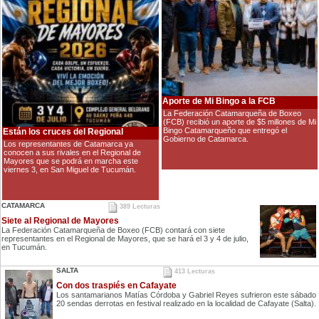
Aporte de Mi Bingo a la FCB
La Federación Catamarqueña de Boxeo
(FCB) recibió un aporte de $5 millones de Mi
Bingo Catamarqueño que entregó el
Están los cruces del Regional
Gobierno de Catamarca.
Los representantes de Catamarca ya
conocen a sus rivales en el Regional de
Mayores que se podrá en marcha este
viernes 3, en San Miguel de Tucumán.
CATAMARCA
389 Lecturas
Siete al Regional de Mayores
La Federación Catamarqueña de Boxeo (FCB) contará con siete
representantes en el Regional de Mayores, que se hará el 3 y 4 de julio,
en Tucumán.
SALTA
413 Lecturas
Con dos traspiés en Cafayate
Los santamarianos Matías Córdoba y Gabriel Reyes sufrieron este sábado
20 sendas derrotas en festival realizado en la localidad de Cafayate (Salta).