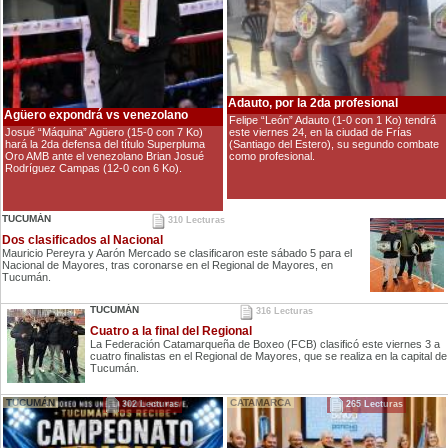
Adauto, por la 2da profesional
Agüero expondrá vs venezolano
Felipe “León” Adauto (1-0 con 1 Ko) tendrá
este viernes 24, en la ciudad de Frías
Josué “Máquina” Agüero (15-0 con 7 Ko)
(Santiago del Estero), su segundo combate
hará la 2da defensa del título Superpluma
como profesional.
Oro AMB ante el venezolano Brian Josué
Rodríguez Campas (12-0 con 6 Ko).
TUCUMÁN
310 Lecturas
Dos clasificados al Nacional
Mauricio Pereyra y Aarón Mercado se clasificaron este sábado 5 para el
Nacional de Mayores, tras coronarse en el Regional de Mayores, en
Tucumán.
TUCUMÁN
316 Lecturas
Cuatro a la final del Regional
La Federación Catamarqueña de Boxeo (FCB) clasificó este viernes 3 a
cuatro finalistas en el Regional de Mayores, que se realiza en la capital de
Tucumán.
TUCUMÁN
CATAMARCA
302 Lecturas
265 Lecturas