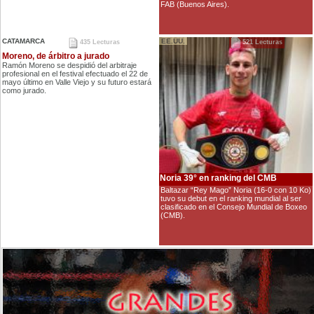
FAB (Buenos Aires).
CATAMARCA
EE.UU.
435 Lecturas
521 Lecturas
Moreno, de árbitro a jurado
Ramón Moreno se despidió del arbitraje
profesional en el festival efectuado el 22 de
mayo último en Valle Viejo y su futuro estará
como jurado.
Noria 39° en ranking del CMB
Baltazar “Rey Mago” Noria (16-0 con 10 Ko)
tuvo su debut en el ranking mundial al ser
clasificado en el Consejo Mundial de Boxeo
(CMB).