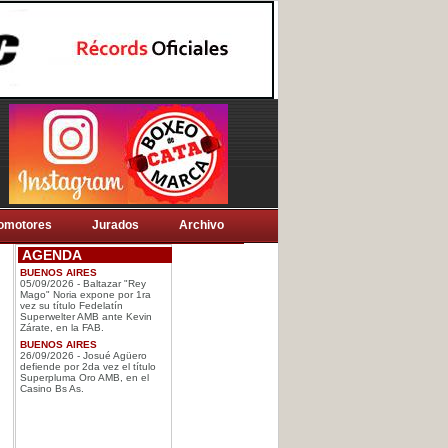
omotores
Jurados
Archivo
AGENDA
BUENOS AIRES
05/09/2026 - Baltazar "Rey
Mago" Noria expone por 1ra
vez su título Fedelatín
Superwelter AMB ante Kevin
Zárate, en la FAB.
BUENOS AIRES
26/09/2026 - Josué Agüero
defiende por 2da vez el título
Superpluma Oro AMB, en el
Casino Bs As.