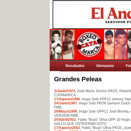
Resultados
Gimnasios
Fo
Grandes Peleas
3/Junio/1923
, José María Jorcino GKO2, Alej
CATAMARCA
.
17/Agosto/1996
, Hugo Soto PPP12 Johnny T
24/Junio/1997
, Hugo Soto PKO6 Samson Dutc
FMB
.
29/Mayo/1998
, Hugo Soto GPP12 José Boni
VERSION AMB
.
20/Abril/2002
, Fabio “Buyú” Oliva GPP 10 Hugo
GALLO QUE OSTENTABA SOTO
.
17/Agosto/2002
, Fabio "Buyú" Oliva PKO3, J