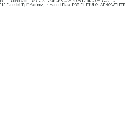
aga, en Buenos Aires. SOTO SE CORONA CAMPEÓN LATINO OMB GALLO
.
PP12 Ezequiel “Epi” Martínez, en Mar del Plata. POR EL TITULO LATINO WELTER