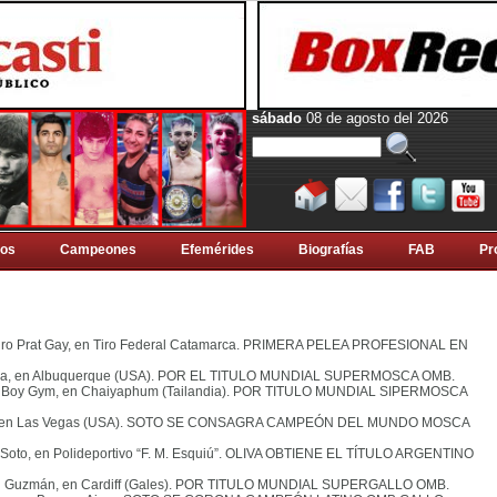
sábado
08 de agosto del 2026
tos
Campeones
Efemérides
Biografí­as
FAB
Pr
andro Prat Gay, en Tiro Federal Catamarca. PRIMERA PELEA PROFESIONAL EN
apia, en Albuquerque (USA). POR EL TITULO MUNDIAL SUPERMOSCA OMB
.
h Boy Gym, en Chaiyaphum (Tailandia). POR TITULO MUNDIAL SIPERMOSCA
lla, en Las Vegas (USA). SOTO SE CONSAGRA CAMPEÓN DEL MUNDO MOSCA
 Soto, en Polideportivo “F. M. Esquiú”. OLIVA OBTIENE EL TÍTULO ARGENTINO
oan Guzmán, en Cardiff (Gales). POR TITULO MUNDIAL SUPERGALLO OMB
.