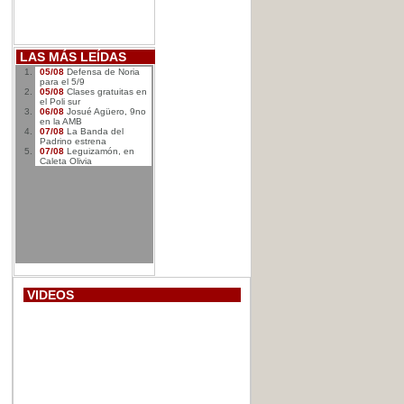
LAS MÁS LEÍDAS
05/08
Defensa de Noria
para el 5/9
05/08
Clases gratuitas en
el Poli sur
06/08
Josué Agüero, 9no
en la AMB
07/08
La Banda del
Padrino estrena
07/08
Leguizamón, en
Caleta Olivia
VIDEOS