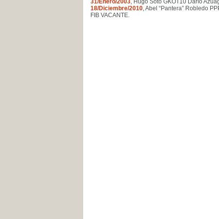
31/Enero/2003
, Hugo Soto GKOT10
Darío Azu
18/Diciembre/2010
, Abel “Pantera” Robledo P
FIB VACANTE
.