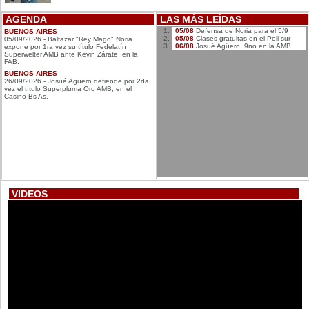
AGENDA
LAS MÁS LEÍDAS
05/08
Defensa de Noria para el 5/9
BUENOS AIRES
05/08
Clases gratuitas en el Poli sur
05/09/2026 - Baltazar "Rey Mago" Noria
06/08
Josué Agüero, 9no en la AMB
expone por 1ra vez su título Fedelatín
Superwelter AMB ante Kevin Zárate, en la
FAB.
BUENOS AIRES
26/09/2026 - Josué Agüero defiende por 2da
vez el título Superpluma Oro AMB, en el
Casino Bs As.
VIDEOS