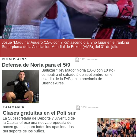
Josué “Máquina” Agüero (15-0 con 7 Ko) ascendió al 9no lugar en el ranking
Superpluma de la Asociación Mundial de Boxeo (AMB), del 31 de julio.
BUENOS AIRES
112 Lecturas
Defensa de Noria para el 5/9
Baltazar “Rey Mago” Noria (16-0 con 10 Ko)
combatirá el sábado 5 de septiembre, en el
estadio de la FAB, en la provincia de
Buenos Aires.
CATAMARCA
109 Lecturas
Clases gratuitas en el Poli sur
La Subsecretaría de Deporte y Juventud de
la Capital ofrece una nueva propuesta de
boxeo gratuito para todos los apasionados
del deporte de los puños.