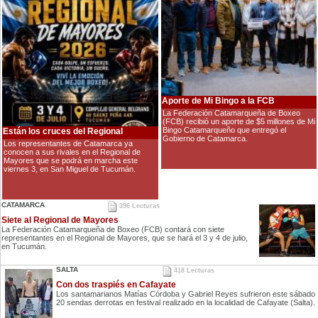
Aporte de Mi Bingo a la FCB
La Federación Catamarqueña de Boxeo
(FCB) recibió un aporte de $5 millones de Mi
Bingo Catamarqueño que entregó el
Están los cruces del Regional
Gobierno de Catamarca.
Los representantes de Catamarca ya
conocen a sus rivales en el Regional de
Mayores que se podrá en marcha este
viernes 3, en San Miguel de Tucumán.
CATAMARCA
396 Lecturas
Siete al Regional de Mayores
La Federación Catamarqueña de Boxeo (FCB) contará con siete
representantes en el Regional de Mayores, que se hará el 3 y 4 de julio,
en Tucumán.
SALTA
418 Lecturas
Con dos traspiés en Cafayate
Los santamarianos Matías Córdoba y Gabriel Reyes sufrieron este sábado
20 sendas derrotas en festival realizado en la localidad de Cafayate (Salta).