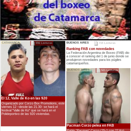
CATAMARCA
BUENOS AIRES
556 Lecturas
715 Lecturas
Ranking FAB con novedades
La Federación Argentina de Boxeo (FAB) dio
a conocer el ranking del 1 de junio donde se
produjeron novedades para los púgiles
catamarqueños.
BUENOS AIRES
521 Lecturas
El 12, Valle de Ko en las 920
Organizado por Corzo Box Promotions, este
viernes 12 –desde las 21.30- se hará el
festival “Valle de Ko” que se hará en el
Polideportivo de las 920 viviendas.
Pacman Corzo pelea en FAB
Pablo “Pacman” Corzo (25-1 con 22 Ko)