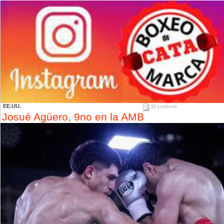
EE.UU.
82 Lecturas
Josué Agüero, 9no en la AMB