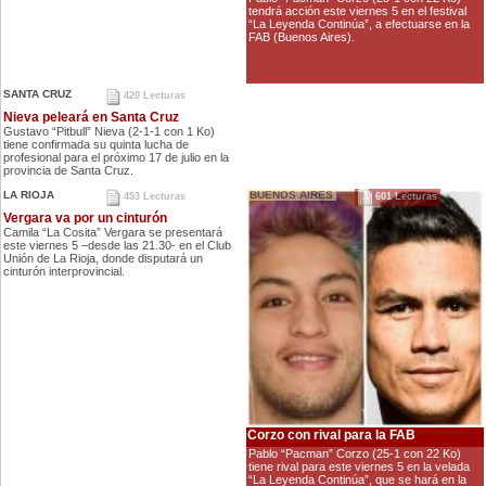
tendrá acción este viernes 5 en el festival
“La Leyenda Continúa”, a efectuarse en la
FAB (Buenos Aires).
SANTA CRUZ
420 Lecturas
Nieva peleará en Santa Cruz
Gustavo “Pitbull” Nieva (2-1-1 con 1 Ko)
tiene confirmada su quinta lucha de
profesional para el próximo 17 de julio en la
provincia de Santa Cruz.
LA RIOJA
BUENOS AIRES
453 Lecturas
601 Lecturas
Vergara va por un cinturón
Camila “La Cosita” Vergara se presentará
este viernes 5 –desde las 21.30- en el Club
Unión de La Rioja, donde disputará un
cinturón interprovincial.
Corzo con rival para la FAB
Pablo “Pacman” Corzo (25-1 con 22 Ko)
tiene rival para este viernes 5 en la velada
“La Leyenda Continúa”, que se hará en la