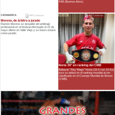
FAB (Buenos Aires).
CATAMARCA
EE.UU.
440 Lecturas
522 Lecturas
Moreno, de árbitro a jurado
Ramón Moreno se despidió del arbitraje
profesional en el festival efectuado el 22 de
mayo último en Valle Viejo y su futuro estará
como jurado.
Noria 39° en ranking del CMB
Baltazar “Rey Mago” Noria (16-0 con 10 Ko)
tuvo su debut en el ranking mundial al ser
clasificado en el Consejo Mundial de Boxeo
(CMB).