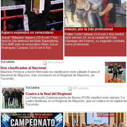
Adauto, por la 2da profesional
Agüero expondrá vs venezolano
Felipe “León” Adauto (1-0 con 1 Ko) tendrá
este viernes 24, en la ciudad de Frías
Josué “Máquina” Agüero (15-0 con 7 Ko)
(Santiago del Estero), su segundo combate
hará la 2da defensa del título Superpluma
como profesional.
Oro AMB ante el venezolano Brian Josué
Rodríguez Campas (12-0 con 6 Ko).
TUCUMÁN
315 Lecturas
Dos clasificados al Nacional
Mauricio Pereyra y Aarón Mercado se clasificaron este sábado 5 para el
Nacional de Mayores, tras coronarse en el Regional de Mayores, en
Tucumán.
TUCUMÁN
321 Lecturas
Cuatro a la final del Regional
La Federación Catamarqueña de Boxeo (FCB) clasificó este viernes 3 a
cuatro finalistas en el Regional de Mayores, que se realiza en la capital de
Tucumán.
TUCUMÁN
CATAMARCA
307 Lecturas
272 Lecturas