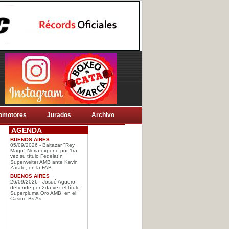
omotores
Jurados
Archivo
AGENDA
BUENOS AIRES
05/09/2026 - Baltazar "Rey
Mago" Noria expone por 1ra
vez su título Fedelatín
Superwelter AMB ante Kevin
Zárate, en la FAB.
BUENOS AIRES
26/09/2026 - Josué Agüero
defiende por 2da vez el título
Superpluma Oro AMB, en el
Casino Bs As.