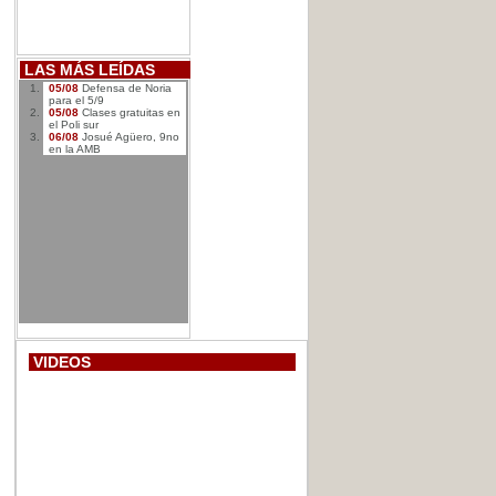
LAS MÁS LEÍDAS
05/08
Defensa de Noria
para el 5/9
05/08
Clases gratuitas en
el Poli sur
06/08
Josué Agüero, 9no
en la AMB
VIDEOS