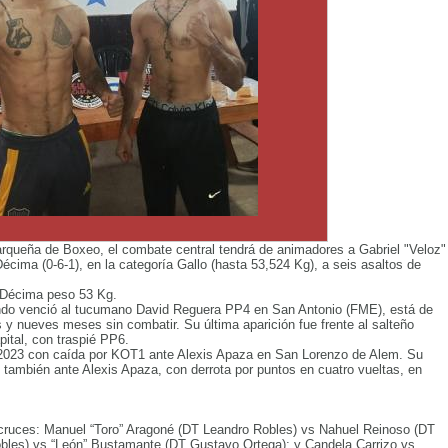
arqueña de Boxeo, el combate central tendrá de animadores a Gabriel "Veloz"
écima (0-6-1), en la categoría Gallo (hasta 53,524 Kg), a seis asaltos de
y Décima peso 53 Kg.
ando venció al tucumano David Reguera PP4 en San Antonio (FME), está de
 y nueves meses sin combatir. Su última aparición fue frente al salteño
pital, con traspié PP6.
e 2023 con caída por KOT1 ante Alexis Apaza en San Lorenzo de Alem. Su
 también ante Alexis Apaza, con derrota por puntos en cuatro vueltas, en
ruces: Manuel “Toro” Aragoné (DT Leandro Robles) vs Nahuel Reinoso (DT
bles) vs “León” Bustamante (DT Gustavo Ortega); y Candela Carrizo vs