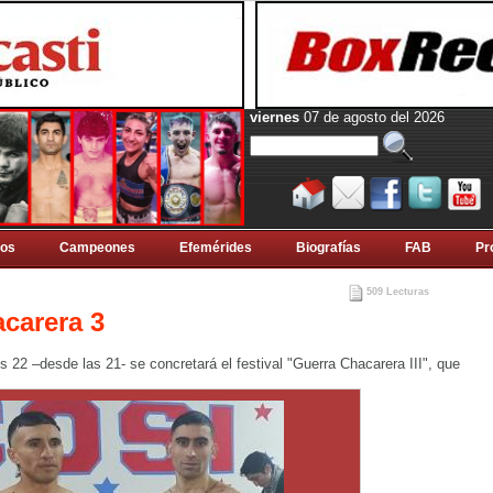
viernes
07 de agosto del 2026
tos
Campeones
Efemérides
Biografí­as
FAB
Pr
509 Lecturas
carera 3
s 22 –desde las 21- se concretará el festival "Guerra Chacarera III", que