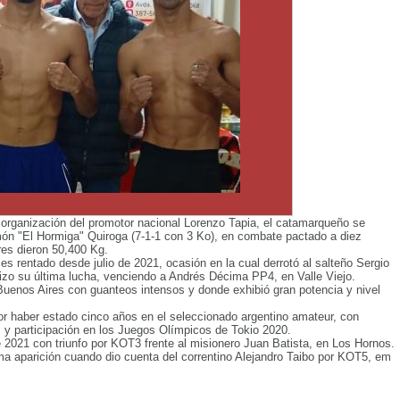
a organización del promotor nacional Lorenzo Tapia, el catamarqueño se
món "El Hormiga" Quiroga (7-1-1 con 3 Ko), en combate pactado a diez
res dieron 50,400 Kg.
es rentado desde julio de 2021, ocasión en la cual derrotó al salteño Sergio
izo su última lucha, venciendo a Andrés Décima PP4, en Valle Viejo.
Buenos Aires con guanteos intensos y donde exhibió gran potencia y nivel
r haber estado cinco años en el seleccionado argentino amateur, con
s y participación en los Juegos Olímpicos de Tokio 2020.
e 2021 con triunfo por KOT3 frente al misionero Juan Batista, en Los Hornos.
ima aparición cuando dio cuenta del correntino Alejandro Taibo por KOT5, em