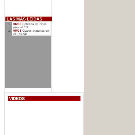
LAS MÁS LEÍDAS
05/08
Defensa de Noria
para el 5/9
05/08
Clases gratuitas en
el Poli sur
VIDEOS