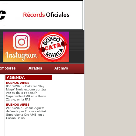
omotores
Jurados
Archivo
AGENDA
BUENOS AIRES
05/09/2026 - Baltazar "Rey
Mago" Noria expone por 1ra
vez su título Fedelatín
Superwelter AMB ante Kevin
Zárate, en la FAB.
BUENOS AIRES
26/09/2026 - Josué Agüero
defiende por 2da vez el título
Superpluma Oro AMB, en el
Casino Bs As.