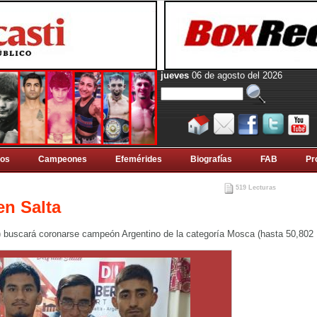
jueves
06 de agosto del 2026
tos
Campeones
Efemérides
Biografí­as
FAB
Pr
519 Lecturas
en Salta
) buscará coronarse campeón Argentino de la categoría Mosca (hasta 50,802