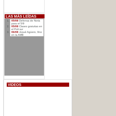
LAS MÁS LEÍDAS
05/08
Defensa de Noria
para el 5/9
05/08
Clases gratuitas en
el Poli sur
06/08
Josué Agüero, 9no
en la AMB
VIDEOS