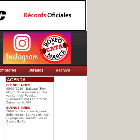
omotores
Jurados
Archivo
AGENDA
BUENOS AIRES
05/09/2026 - Baltazar "Rey
Mago" Noria expone por 1ra
vez su título Fedelatín
Superwelter AMB ante Kevin
Zárate, en la FAB.
BUENOS AIRES
26/09/2026 - Josué Agüero
defiende por 2da vez el título
Superpluma Oro AMB, en el
Casino Bs As.