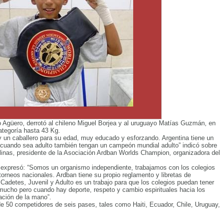
o Agüero, derrotó al chileno Miguel Borjea y al uruguayo Matías Guzmán, en
categoría hasta 43 Kg.
y un caballero para su edad, muy educado y esforzando. Argentina tiene un
 cuando sea adulto también tengan un campeón mundial adulto” indicó sobre
inas, presidente de la Asociación Ardban Worlds Champion, organizadora del
 expresó: “Somos un organismo independiente, trabajamos con los colegios
rneos nacionales. Ardban tiene su propio reglamento y libretas de
adetes, Juvenil y Adulto es un trabajo para que los colegios puedan tener
ucho pero cuando hay deporte, respeto y cambio espirituales hacia los
ación de la mano”.
de 50 competidores de seis pases, tales como Haiti, Ecuador, Chile, Uruguay,