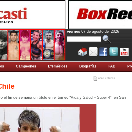
viernes
07 de agosto del 2026
tos
Campeones
Efemérides
Biografí­as
FAB
Pr
424 Lecturas
Chile
 el fin de semana un título en el torneo “Vida y Salud – Súper 4”, en San